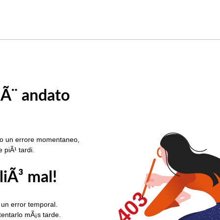
 Ã¨ andato
rato un errore momentaneo,
e piÃ¹ tardi.
liÃ³ mal!
403
 un error temporal.
ntentarlo mÃ¡s tarde.